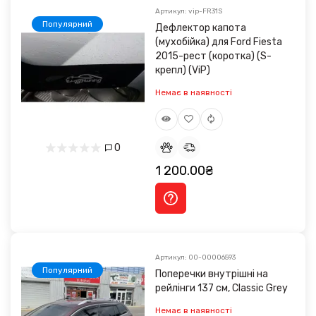
Артикул: vip-FR31S
Популярний
Дефлектор капота
(мухобійка) для Ford Fiesta
2015-рест (коротка) (S-
крепл) (ViP)
Немає в наявності
0
1 200.00₴
Артикул: 00-00006593
Популярний
Поперечки внутрішні на
рейлінги 137 см, Classic Grey
Немає в наявності