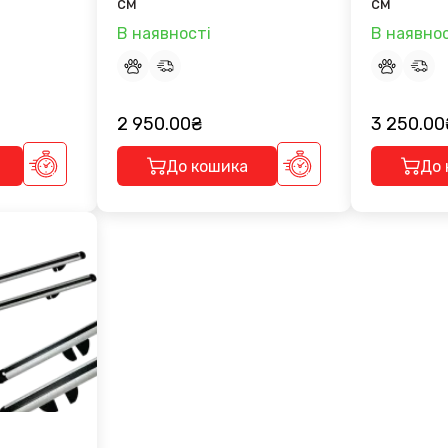
cм
см
В наявності
В наявнос
2 950.00₴
3 250.00
До кошика
До 