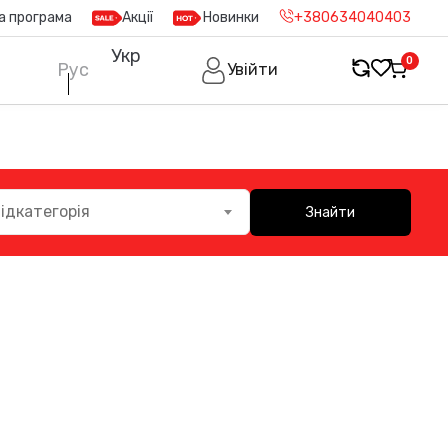
а програма
Акції
Новинки
+380634040403
Укр
0
Рус
Увійти
ідкатегорія
Знайти