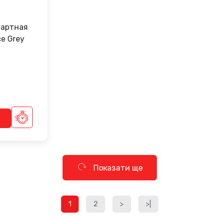
дартная
rey
Показати ще
1
2
>
>|