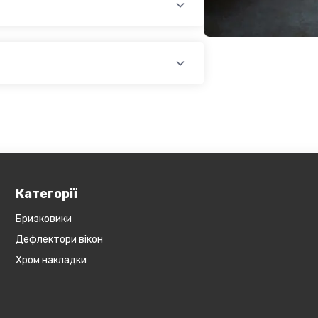
доплатою) для великогабаритного
лати при купівлі автозапчастин в
йті, замовити товар у кредит,
оплатою)
платіж.
У магазині діє безкоштовна доставка
озиція не поширюється на
Обов'язково уточнюйте наявність
ин, наприклад бампера і спідниці і
у складі. Якщо ви
оже бути додана ціна транспортування
Категорії
Бризковики
Дефлектори вікон
Хром накладки