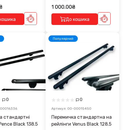
₴
1 000.00₴
кошика
До кошика
Популярний
0
0
-00016336
Артикул: 00-00015450
а стандартні
Перемичка стандартна на
Pence Black 138.5
рейлінги Venus Black 128.5