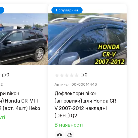
Популярний
0
0
42
Артикул: 00-00014443
ри вікон
Дефлектори вікон
) Honda CR-V III
(вітровики) для Honda CR-
 (вст, 4шт) Heko
V 2007-2012 накладні
(DEFL) Q2
ті
В наявності