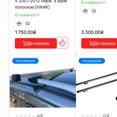
V 2007-2012 нерж. з хром
В наявності
полоскою (HAWK)
В наявності
1 750.00₴
3 300.00₴
До кошика
До кошика
Популярний
Популярний
0
0