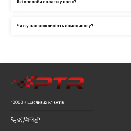
Які способи оплати у вас є?
Укр. Пошта (термін доставки 1 - 3 дні за повною пере
Ми пропонуємо вибрати будь-який зі зручних способів оп
товару
інтернет магазині PTR. Ви можете здійснити оплату на са
Делівері (термін доставки 2 - 5 днів за повною перед
оформити розстрочку або використовувати накладений 
Всі поштові служби надають послугу адресної доставки. 
Чи є у вас можливість самовивозу?
при мінімальній сумі замовлення від 3000 грн. Дана проп
Для жителів міста Чернівці доступна опція самовивозу. 
великогабаритний товар (пластикові обважування для маш
товару в магазині, оскільки він може перебувати на іншом
т.д.).
замовляєтевеликогабаритні деталі, то до їх вартості м
до місцявидачі (уточнювати з оператором).
10000 + щасливих клієнтів