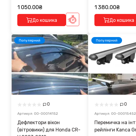
1 050.00₴
1 380.00₴
До кошика
До кошика
Популярний
Популярний
0
0
Артикул: 00-00014152
Артикул: 00-00015452
Дефлектори вікон
Перемичка на інтегровані
(вітровики) для Honda CR-
рейлінги Kanca G