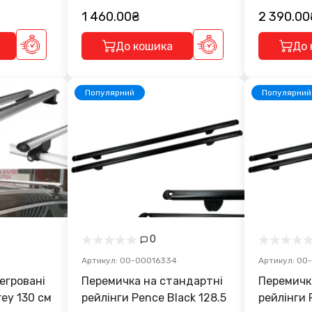
1 460.00₴
2 390.00
До кошика
До 
Популярний
Популярний
0
Артикул: 00-00016334
Артикул: 00
Перемичка на стандартні
Перемичк
rey 130 см
рейлінги Pence Black 128.5
рейлінги 