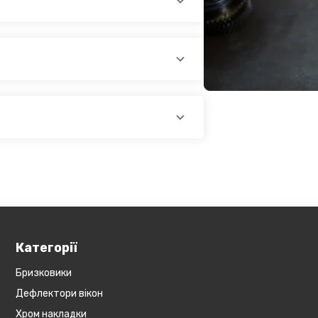
раїни (крім АРК, ЛНР, ДНР). Доставка
доплатою) для великогабаритного
лати при купівлі автозапчастин в
йті, замовити товар у кредит,
оплатою)
платіж.
У магазині діє безкоштовна доставка
озиція не поширюється на
Обов'язково уточнюйте наявність
ин, наприклад бампера і спідниці і
у складі. Якщо ви
оже бути додана ціна транспортування
Категорії
Бризковики
Дефлектори вікон
Хром накладки