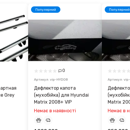
Популярний
Популярний
0
Артикул: vip-HYD08
Артикул: vip
дартная
Дефлектор капота
Дефлекто
rey
(мухобійка) для Hyundai
(мухобійк
Matrix 2008+ VIP
Matrix 20
Немає в наявності
Немає в н