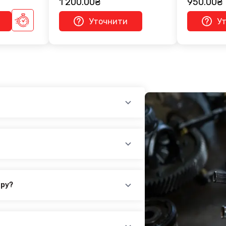
1 200.00₴
950.00₴
Уточнити
У
см - 2 950.00₴
 - 3 650.00₴
1-2010:
 - 3 650.00₴
см - 2 950.00₴
ару?
повідного товару. Ви можете зв'язатися
айн-чат на нашому сайті.