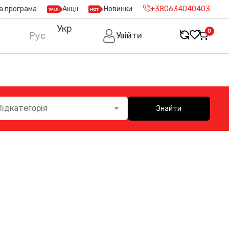
а програма
Акції
Новинки
+380634040403
Укр
0
Рус
Увійти
Підкатегорія
Знайти
0