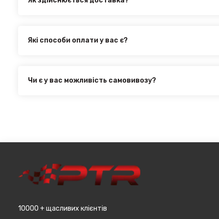
Як здійснюється доставка?
Ви можете оформити доставку товару в будь-яку точку Ук
здійснюється такими службами, як:
Нова Пошта (термін доставки 1 - 3 дні)
Які способи оплати у вас є?
Укр. Пошта (термін доставки 1 - 3 дні за повною пере
Ми пропонуємо вибрати будь-який зі зручних способів оп
товару
інтернет магазині PTR. Ви можете здійснити оплату на са
Делівері (термін доставки 2 - 5 днів за повною перед
оформити розстрочку або використовувати накладений 
Всі поштові служби надають послугу адресної доставки. 
Чи є у вас можливість самовивозу?
при мінімальній сумі замовлення від 3000 грн. Дана проп
Для жителів міста Чернівці доступна опція самовивозу. 
великогабаритний товар (пластикові обважування для маш
товару в магазині, оскільки він може перебувати на іншом
т.д.).
замовляєтевеликогабаритні деталі, то до їх вартості м
до місцявидачі (уточнювати з оператором).
10000 + щасливих клієнтів