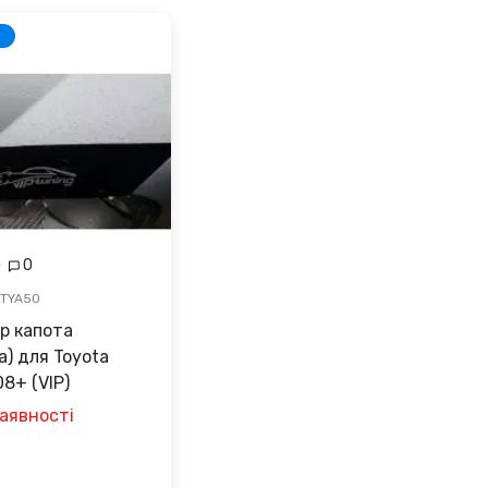
0
-TYA50
р капота
а) для Toyota
08+ (VIP)
аявності