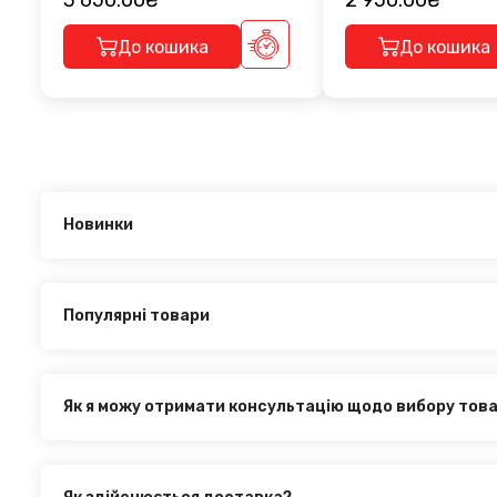
3 650.00₴
2 950.00₴
До кошика
До кошика
Новинки
Новинки в категорії HYUNDAI Matrix FC 2001-2010:
Перемичка стандартная на рейлинги Pence Grey 128.5 
Перемичка стандартна на рейлінги Venus Grey 128.5 CM
Популярні товари
Найпопулярніші товари в категорії HYUNDAI Matrix FC 200
Перемичка стандартна на рейлінги Venus Grey 128.5 CM
Перемичка стандартная на рейлинги Pence Grey 128.5 
Як я можу отримати консультацію щодо вибору тов
Наші експерти завжди готові допомогти вам у виборі від
з нами за телефоном, електронною поштою або через онл