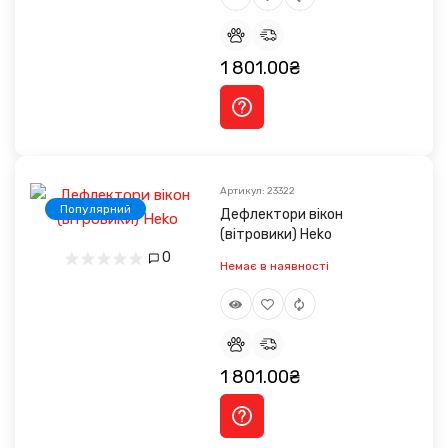
1 801.00₴
Артикул: 23322
Популярний
Дефлектори вікон
(вітровики) Heko
0
Немає в наявності
1 801.00₴