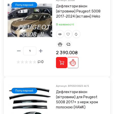
Артикул: 26158
Популярний
Дефлектори вікон
(вітровики) Peugeot 5008
2017-2024 (вставні) Heko
В наявності
2 390.00₴
0
Артикул: BPG500823-W/S
Популярний
Дефлектори вікон
(вітровики) для Peugeot
5008 2017+ з нерж хром
полоскою (HAWK)