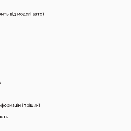
жить від моделі авто)
в
формацій і тріщин)
ість