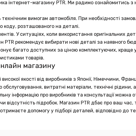
ика інтернет-магазину PTR. Ми радимо ознайомитись з
ь технічним вимогам автомобіля. При необхідності замов
о коду, розташованого на деталі.
ентів. У ситуаціях, коли використання оригінальних д
ин PTR рекомендує вибирати нові деталі за наявного бю
понує багато доступних за ціною комплектуючих, краще у
ристиками товарів.
онлайн магазину
исокої якості від виробників з Японії, Німеччини, Франц
обслуговування, витратні матеріали, технічні рідини, а
тальну інформацію про виробників та консультації можна
и відсутність підробок. Магазин PTR дбає про ваш час, 
отримаєте допомогу у підборі деталей, відповідно до те