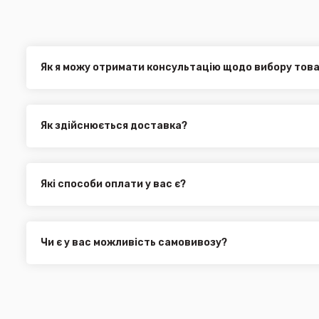
Як я можу отримати консультацію щодо вибору тов
Наші експерти завжди готові допомогти вам у виборі від
електронною поштою або через онлайн-чат на нашому са
Як здійснюється доставка?
Ви можете оформити доставку товару в будь-яку точку Ук
службами, як:
Нова Пошта (термін доставки 1 - 3 дні)
Які способи оплати у вас є?
Укр. Пошта (термін доставки 1 - 3 дні за повною пере
Ми пропонуємо вибрати будь-який зі зручних способів опл
Делівері (термін доставки 2 - 5 днів за повною перед
можете здійснити оплату на сайті, замовити товар у к
Всі поштові служби надають послугу адресної доставки. У
платіж.
замовлення від 3000 грн. Дана пропозиція не поширюєть
Чи є у вас можливість самовивозу?
машин, наприклад бампера і спідниці і т.д.).
Для жителів міста Чернівці доступна опція самовивозу. О
він може перебувати на іншому складі. Якщо ви замовляєт
додана ціна транспортування до місцявидачі (уточнюват