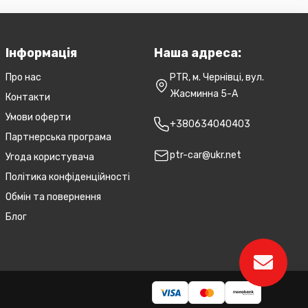
Інформація
Наша адреса:
Про нас
PTR, м. Чернівці, вул.
Жасминна 5-А
Контакти
Умови оферти
+380634040403
Партнерська програма
ptr-car@ukr.net
Угода користувача
Політика конфіденційності
Обмін та повернення
Блог