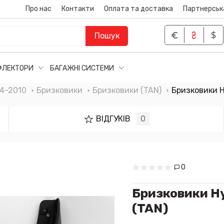
Про нас
Контакти
Оплата та доставка
Партнерськ
Пошук
ФЛЕКТОРИ
БАГАЖНІ СИСТЕМИ
4-2010
Бризковики
Бризковики (TAN)
Бризковики H
ВІДГУКІВ
0
0
Бризковики H
(TAN)