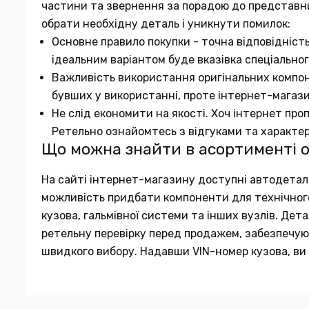
частини та звернення за порадою до представн
обрати необхідну деталь і уникнути помилок:
Основне правило покупки - точна відповідніст
ідеальним варіантом буде вказівка спеціальног
Важливість використання оригінальних компон
бувших у використанні, проте інтернет-магаз
Не слід економити на якості. Хоч інтернет про
Ретельно ознайомтесь з відгуками та характе
Що можна знайти в асортименті 
На сайті інтернет-магазину доступні автодеталі в
можливість придбати компоненти для технічного 
кузова, гальмівної системи та інших вузлів. Де
ретельну перевірку перед продажем, забезпечуюч
швидкого вибору. Надавши VIN-номер кузова, ви 