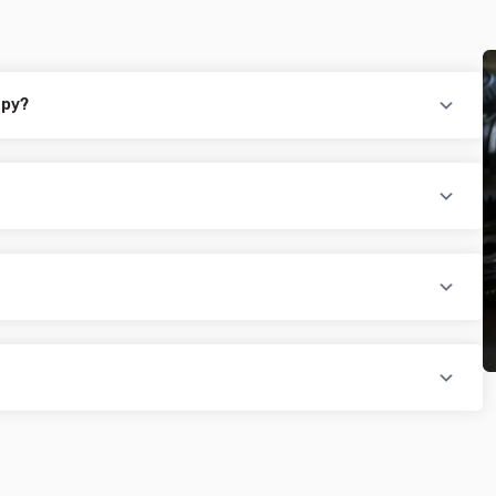
ару?
повідного товару. Ви можете зв'язатися з нами за телефоном,
йті.
раїни (крім АРК, ЛНР, ДНР). Доставка здійснюється такими
доплатою) для великогабаритного товару
ати при купівлі автозапчастин в інтернет магазині PTR. Ви
оплатою)
редит, оформити розстрочку або використовувати накладений
 магазині діє безкоштовна доставка при мінімальній сумі
ся на великогабаритний товар (пластикові обважування для
бов'язково уточнюйте наявність товару в магазині, оскільки
евеликогабаритні деталі, то до їх вартості може бути
и з оператором).