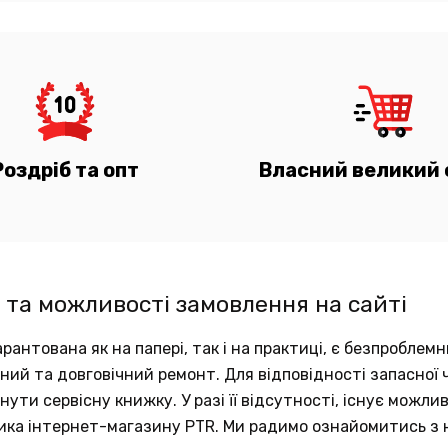
Роздріб та опт
Власний великий 
 та можливості замовлення на сайті
рантована як на папері, так і на практиці, є безпробле
аний та довговічний ремонт. Для відповідності запасно
ути сервісну книжку. У разі її відсутності, існує можли
ика інтернет-магазину PTR. Ми радимо ознайомитись з