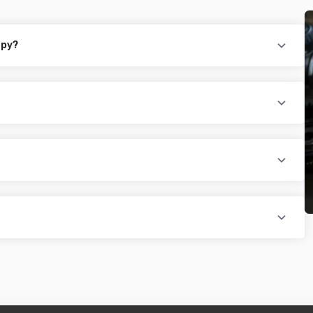
ару?
повідного товару. Ви можете зв'язатися з нами за телефоном,
йті.
раїни (крім АРК, ЛНР, ДНР). Доставка здійснюється такими
доплатою) для великогабаритного товару
ати при купівлі автозапчастин в інтернет магазині PTR. Ви
оплатою)
редит, оформити розстрочку або використовувати накладений
 магазині діє безкоштовна доставка при мінімальній сумі
ся на великогабаритний товар (пластикові обважування для
бов'язково уточнюйте наявність товару в магазині, оскільки
евеликогабаритні деталі, то до їх вартості може бути
и з оператором).