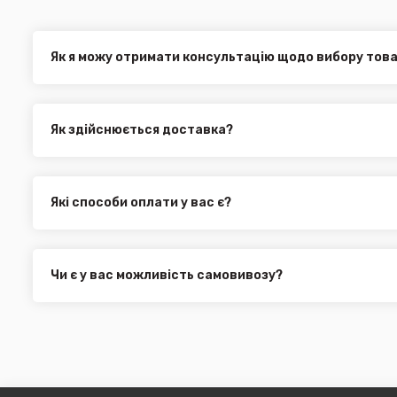
Як я можу отримати консультацію щодо вибору тов
Наші експерти завжди готові допомогти вам у виборі від
електронною поштою або через онлайн-чат на нашому са
Як здійснюється доставка?
Ви можете оформити доставку товару в будь-яку точку Ук
службами, як:
Нова Пошта (термін доставки 1 - 3 дні)
Які способи оплати у вас є?
Укр. Пошта (термін доставки 1 - 3 дні за повною пере
Ми пропонуємо вибрати будь-який зі зручних способів опл
Делівері (термін доставки 2 - 5 днів за повною перед
можете здійснити оплату на сайті, замовити товар у к
Всі поштові служби надають послугу адресної доставки. У
платіж.
замовлення від 3000 грн. Дана пропозиція не поширюєть
Чи є у вас можливість самовивозу?
машин, наприклад бампера і спідниці і т.д.).
Для жителів міста Чернівці доступна опція самовивозу. О
він може перебувати на іншому складі. Якщо ви замовляєт
додана ціна транспортування до місцявидачі (уточнюват