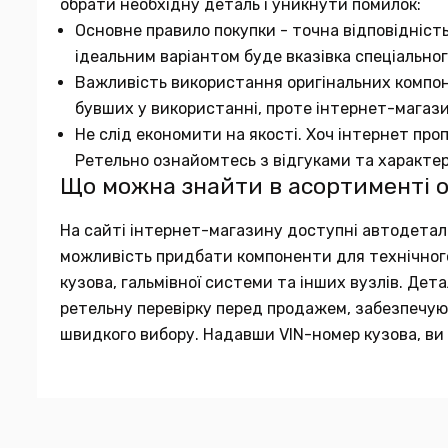
обрати необхідну деталь і уникнути помилок:
Основне правило покупки - точна відповідніст
ідеальним варіантом буде вказівка спеціальног
Важливість використання оригінальних компон
бувших у використанні, проте інтернет-магаз
Не слід економити на якості. Хоч інтернет про
Ретельно ознайомтесь з відгуками та характе
Що можна знайти в асортименті 
На сайті інтернет-магазину доступні автодеталі в
можливість придбати компоненти для технічного 
кузова, гальмівної системи та інших вузлів. Де
ретельну перевірку перед продажем, забезпечуюч
швидкого вибору. Надавши VIN-номер кузова, ви 