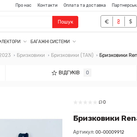
Про нас
Контакти
Оплата та доставка
Партнерськ
Пошук
ФЛЕКТОРИ
БАГАЖНІ СИСТЕМИ
-2023
Бризковики
Бризковики (TAN)
Бризковики Ren
ВІДГУКІВ
0
0
Бризковики Rena
Артикул:
00-00009912