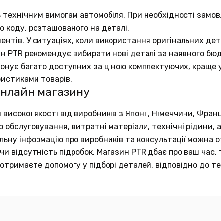
ь технічним вимогам автомобіля. При необхідності замов
о коду, розташованого на деталі.
ентів. У ситуаціях, коли використання оригінальних д
ин PTR рекомендує вибирати нові деталі за наявного бю
понує багато доступних за ціною комплектуючих, краще у
ристиками товарів.
онлайн магазину
исокої якості від виробників з Японії, Німеччини, Франц
обслуговування, витратні матеріали, технічні рідини, а
тальну інформацію про виробників та консультації можна
и відсутність підробок. Магазин PTR дбає про ваш час, 
отримаєте допомогу у підборі деталей, відповідно до те