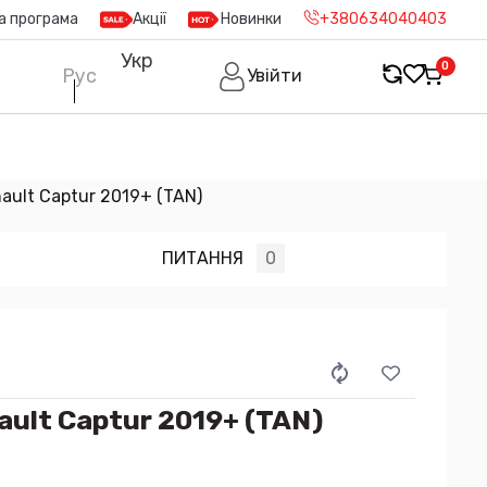
а програма
Акції
Новинки
+380634040403
Укр
0
Рус
Увійти
ault Captur 2019+ (TAN)
ПИТАННЯ
0
ult Captur 2019+ (TAN)