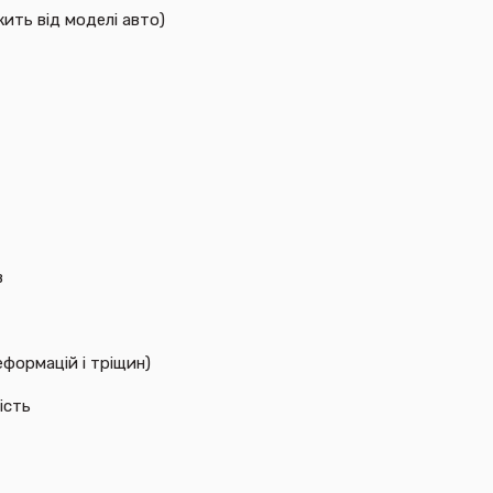
жить від моделі авто)
в
формацій і тріщин)
ість