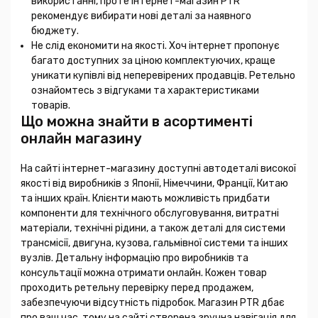
використанні, проте інтернет-магазин PTR
рекомендує вибирати нові деталі за наявного
бюджету.
Не слід економити на якості. Хоч інтернет пропонує
багато доступних за ціною комплектуючих, краще
уникати купівлі від неперевірених продавців. Ретельно
ознайомтесь з відгуками та характеристиками
товарів.
Що можна знайти в асортименті
онлайн магазину
На сайті інтернет-магазину доступні автодеталі високої
якості від виробників з Японії, Німеччини, Франції, Китаю
та інших країн. Клієнти мають можливість придбати
компоненти для технічного обслуговування, витратні
матеріали, технічні рідини, а також деталі для системи
трансмісії, двигуна, кузова, гальмівної системи та інших
вузлів. Детальну інформацію про виробників та
консультації можна отримати онлайн. Кожен товар
проходить ретельну перевірку перед продажем,
забезпечуючи відсутність підробок. Магазин PTR дбає
про ваш час, тому на сайті створена зручна навігація для