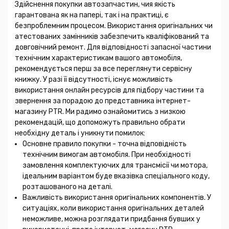
Здійснення покупки автозапчастин, чия якість
гарантована як на папері, так і на практиці, є
безпроблемним процесом. Використання оригінальних чи
атестованих замінників забезпечить кваліфікований та
довговічний ремонт. Для відповідності запасної частини
технічним характеристикам вашого автомобіля,
рекомендується перш за все переглянути сервісну
книжку. У разі її відсутності, існує можливість
використання онлайн ресурсів для підбору частини та
звернення за порадою до представника інтернет-
магазину PTR. Ми радимо ознайомитись з низкою
рекомендацій, що допоможуть правильно обрати
необхідну деталь і уникнути помилок:
Основне правило покупки - точна відповідність
технічним вимогам автомобіля. При необхідності
замовлення комплектуючих для трансмісії чи мотора,
ідеальним варіантом буде вказівка спеціального коду,
розташованого на деталі.
Важливість використання оригінальних компонентів. У
ситуаціях, коли використання оригінальних деталей
неможливе, можна розглядати придбання бувших у