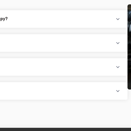
ару?
повідного товару. Ви можете зв'язатися з нами за телефоном,
йті.
раїни (крім АРК, ЛНР, ДНР). Доставка здійснюється такими
доплатою) для великогабаритного товару
ати при купівлі автозапчастин в інтернет магазині PTR. Ви
оплатою)
редит, оформити розстрочку або використовувати накладений
 магазині діє безкоштовна доставка при мінімальній сумі
ся на великогабаритний товар (пластикові обважування для
бов'язково уточнюйте наявність товару в магазині, оскільки
евеликогабаритні деталі, то до їх вартості може бути
и з оператором).