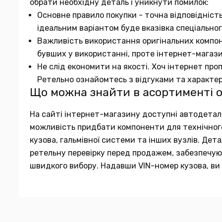
обрати необхідну деталь і уникнути помилок:
Основне правило покупки - точна відповідніст
ідеальним варіантом буде вказівка спеціальног
Важливість використання оригінальних компон
бувших у використанні, проте інтернет-магаз
Не слід економити на якості. Хоч інтернет про
Ретельно ознайомтесь з відгуками та характе
Що можна знайти в асортименті 
На сайті інтернет-магазину доступні автодеталі в
можливість придбати компоненти для технічного 
кузова, гальмівної системи та інших вузлів. Де
ретельну перевірку перед продажем, забезпечуюч
швидкого вибору. Надавши VIN-номер кузова, ви 