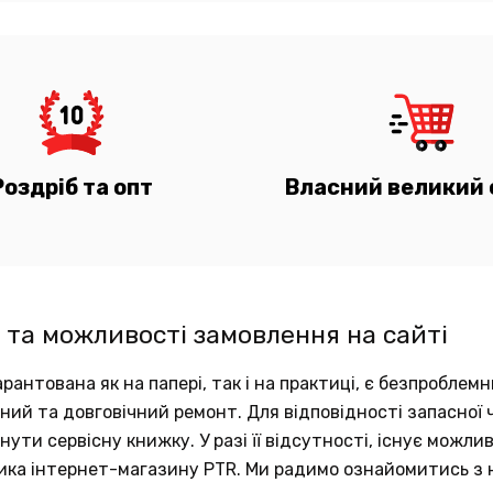
Роздріб та опт
Власний великий 
 та можливості замовлення на сайті
рантована як на папері, так і на практиці, є безпробле
аний та довговічний ремонт. Для відповідності запасно
ути сервісну книжку. У разі її відсутності, існує можли
ика інтернет-магазину PTR. Ми радимо ознайомитись з