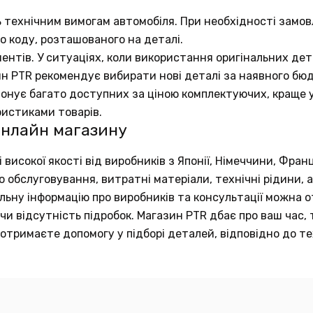
ь технічним вимогам автомобіля. При необхідності замов
о коду, розташованого на деталі.
ентів. У ситуаціях, коли використання оригінальних д
ин PTR рекомендує вибирати нові деталі за наявного бю
понує багато доступних за ціною комплектуючих, краще у
ристиками товарів.
онлайн магазину
исокої якості від виробників з Японії, Німеччини, Франц
обслуговування, витратні матеріали, технічні рідини, а
тальну інформацію про виробників та консультації можна
и відсутність підробок. Магазин PTR дбає про ваш час, 
отримаєте допомогу у підборі деталей, відповідно до те