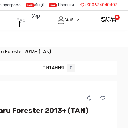
а програма
Акції
Новинки
+380634040403
Укр
0
Рус
Увійти
u Forester 2013+ (TAN)
ПИТАННЯ
0
ru Forester 2013+ (TAN)