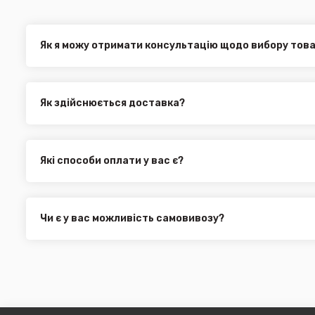
Як я можу отримати консультацію щодо вибору тов
Наші експерти завжди готові допомогти вам у виборі від
електронною поштою або через онлайн-чат на нашому са
Як здійснюється доставка?
Ви можете оформити доставку товару в будь-яку точку Ук
службами, як:
Нова Пошта (термін доставки 1 - 3 дні)
Які способи оплати у вас є?
Укр. Пошта (термін доставки 1 - 3 дні за повною пере
Ми пропонуємо вибрати будь-який зі зручних способів опл
Делівері (термін доставки 2 - 5 днів за повною перед
можете здійснити оплату на сайті, замовити товар у к
Всі поштові служби надають послугу адресної доставки. У
платіж.
замовлення від 3000 грн. Дана пропозиція не поширюєть
Чи є у вас можливість самовивозу?
машин, наприклад бампера і спідниці і т.д.).
Для жителів міста Чернівці доступна опція самовивозу. О
він може перебувати на іншому складі. Якщо ви замовляєт
додана ціна транспортування до місцявидачі (уточнюват