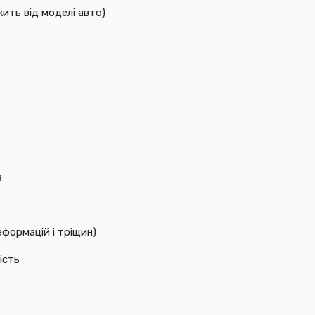
жить від моделі авто)
в
формацій і тріщин)
ість