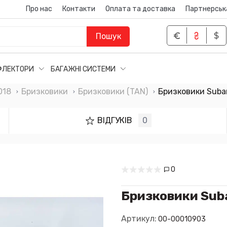
Про нас
Контакти
Оплата та доставка
Партнерськ
Пошук
ФЛЕКТОРИ
БАГАЖНІ СИСТЕМИ
018
Бризковики
Бризковики (TAN)
Бризковики Subar
ВІДГУКІВ
0
0
Бризковики Suba
Артикул:
00-00010903