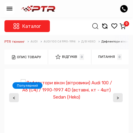
0
Каталог
PTR тюнинг
AUDI
AUDI 100 C4 1990-1994
Д/В HEKO
Дефлектори вікон (віт
ВІДГУКІВ
ПИТАННЯ
ОПИС ТОВАРУ
0
0
Популярний
<
>