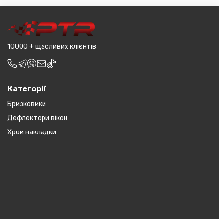
товар (пластикові обважування для машин,
транспортування до місцявидачі (уточнювати з
наприклад бампера і спідниці і т.д.).
оператором).
10000 + щасливих клієнтів
Категорії
Бризковики
Дефлектори вікон
Хром накладки