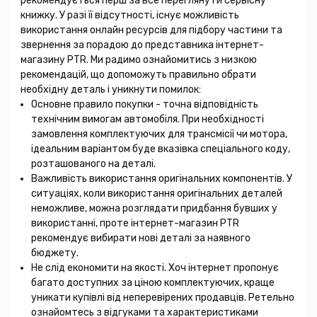
рекомендується перш за все переглянути сервісну
книжку. У разі її відсутності, існує можливість
використання онлайн ресурсів для підбору частини та
звернення за порадою до представника інтернет-
магазину PTR. Ми радимо ознайомитись з низкою
рекомендацій, що допоможуть правильно обрати
необхідну деталь і уникнути помилок:
Основне правило покупки - точна відповідність
технічним вимогам автомобіля. При необхідності
замовлення комплектуючих для трансмісії чи мотора,
ідеальним варіантом буде вказівка спеціального коду,
розташованого на деталі.
Важливість використання оригінальних компонентів. У
ситуаціях, коли використання оригінальних деталей
неможливе, можна розглядати придбання бувших у
використанні, проте інтернет-магазин PTR
рекомендує вибирати нові деталі за наявного
бюджету.
Не слід економити на якості. Хоч інтернет пропонує
багато доступних за ціною комплектуючих, краще
уникати купівлі від неперевірених продавців. Ретельно
ознайомтесь з відгуками та характеристиками