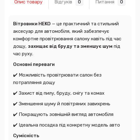
Опис товару
Відгуків
Питання
0
0
Вітровики HEKO
— це практичний та стильний
аксесуар для автомобіля, який забезпечує
комфортне провітрювання салону навіть під час
дощу,
захищає від бруду та зменшує шум
під
час руху.
Основні переваги
✔️ Можливість провітрювати салон без
потрапляння дощу
✔️ Захист від пилу, бруду, снігу та комах
✔️ Зменшення шуму й повітряних завихрень
✔️ Покращують зовнішній вигляд автомобіля
✔️ Ідеальна посадка під конкретну модель авто
Сумісність