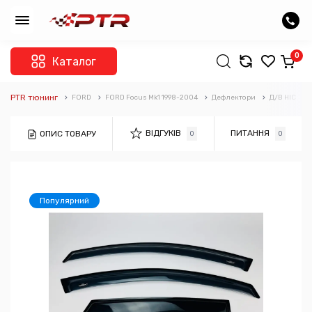
0
Каталог
PTR тюнинг
FORD
FORD Focus Mk1 1998-2004
Дефлектори
Д/В HIC
ВІДГУКІВ
ПИТАННЯ
ОПИС ТОВАРУ
0
0
Популярний