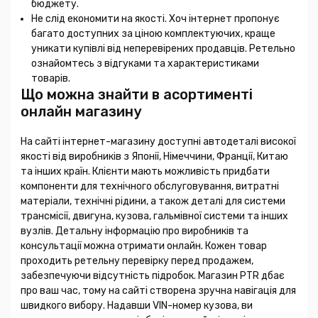
бюджету.
Не слід економити на якості. Хоч інтернет пропонує
багато доступних за ціною комплектуючих, краще
уникати купівлі від неперевірених продавців. Ретельно
ознайомтесь з відгуками та характеристиками
товарів.
Що можна знайти в асортименті
онлайн магазину
На сайті інтернет-магазину доступні автодеталі високої
якості від виробників з Японії, Німеччини, Франції, Китаю
та інших країн. Клієнти мають можливість придбати
компоненти для технічного обслуговування, витратні
матеріали, технічні рідини, а також деталі для системи
трансмісії, двигуна, кузова, гальмівної системи та інших
вузлів. Детальну інформацію про виробників та
консультації можна отримати онлайн. Кожен товар
проходить ретельну перевірку перед продажем,
забезпечуючи відсутність підробок. Магазин PTR дбає
про ваш час, тому на сайті створена зручна навігація для
швидкого вибору. Надавши VIN-номер кузова, ви