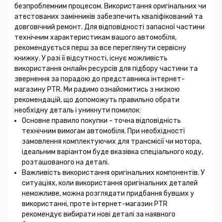
безпроблемним процесом. Використання оригінальних чи
атестованих замінників забезпечить кваліфікований та
довговічний ремонт. Для відповідності запасної частини
технічним характеристикам вашого автомобіля,
рекомендується перш за все переглянути сервісну
книжку. У разі її відсутності, існує можливість
використання онлайн ресурсів для підбору частини та
звернення за порадою до представника інтернет-
магазину PTR. Ми радимо ознайомитись з низкою
рекомендацій, що допоможуть правильно обрати
необхідну деталь і уникнути помилок:
Основне правило покупки - точна відповідність
технічним вимогам автомобіля. При необхідності
замовлення комплектуючих для трансмісії чи мотора,
ідеальним варіантом буде вказівка спеціального коду,
розташованого на деталі.
Важливість використання оригінальних компонентів. У
ситуаціях, коли використання оригінальних деталей
неможливе, можна розглядати придбання бувших у
використанні, проте інтернет-магазин PTR
рекомендує вибирати нові деталі за наявного