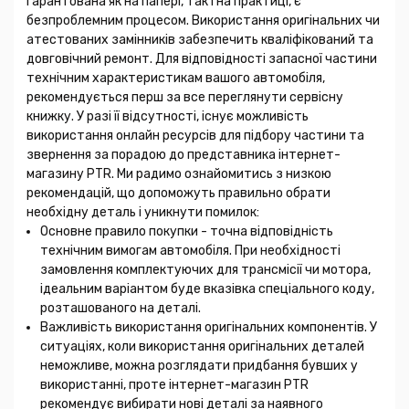
гарантована як на папері, так і на практиці, є
безпроблемним процесом. Використання оригінальних чи
атестованих замінників забезпечить кваліфікований та
довговічний ремонт. Для відповідності запасної частини
технічним характеристикам вашого автомобіля,
рекомендується перш за все переглянути сервісну
книжку. У разі її відсутності, існує можливість
використання онлайн ресурсів для підбору частини та
звернення за порадою до представника інтернет-
магазину PTR. Ми радимо ознайомитись з низкою
рекомендацій, що допоможуть правильно обрати
необхідну деталь і уникнути помилок:
Основне правило покупки - точна відповідність
технічним вимогам автомобіля. При необхідності
замовлення комплектуючих для трансмісії чи мотора,
ідеальним варіантом буде вказівка спеціального коду,
розташованого на деталі.
Важливість використання оригінальних компонентів. У
ситуаціях, коли використання оригінальних деталей
неможливе, можна розглядати придбання бувших у
використанні, проте інтернет-магазин PTR
рекомендує вибирати нові деталі за наявного