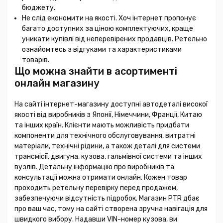
бюджету.
Не слід економити на якості. Хоч інтернет пропонує
багато доступних за ціною комплектуючих, краще
уникати купівлі від неперевірених продавців. Ретельно
ознайомтесь з відгуками та характеристиками
товарів.
Що можна знайти в асортименті
онлайн магазину
На сайті інтернет-магазину доступні автодеталі високої
якості від виробників з Японії, Німеччини, Франції, Китаю
та інших країн. Клієнти мають можливість придбати
компоненти для технічного обслуговування, витратні
матеріали, технічні рідини, а також деталі для системи
трансмісії, двигуна, кузова, гальмівної системи та інших
вузлів. Детальну інформацію про виробників та
консультації можна отримати онлайн. Кожен товар
проходить ретельну перевірку перед продажем,
забезпечуючи відсутність підробок. Магазин PTR дбає
про ваш час, тому на сайті створена зручна навігація для
швидкого вибору. Надавши VIN-номер кузова, ви