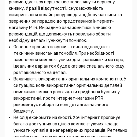
рекомендується перш за все переглянути сервісну
книжку. У разі її відсутності, існує можливість
використання онлайн ресурсів для підбору частини та
звернення за порадою до представника інтернет-
магазину PTR. Ми радимо ознайомитись з низкою
рекомендацій, що допоможуть правильно обрати
необхідну деталь і уникнути помилок:
Основне правило покупки - точна відповідність
технічним вимогам автомобіля. При необхідності
замовлення комплектуючих для трансмісії чи мотора,
ідеальним варіантом буде вказівка спеціального коду,
розташованого на деталі.
Важливість використання оригінальних компонентів. У
ситуаціях, коли використання оригінальних деталей
неможливе, можна розглядати придбання бувших у
використанні, проте інтернет-магазин PTR
рекомендує вибирати нові деталі за наявного
бюджету.
Не слід економити на якості. Хоч інтернет пропонує
багато доступних за ціною комплектуючих, краще
уникати купівлі від неперевірених продавців. Ретельно
ознайомтесь з відгуками та характеристиками