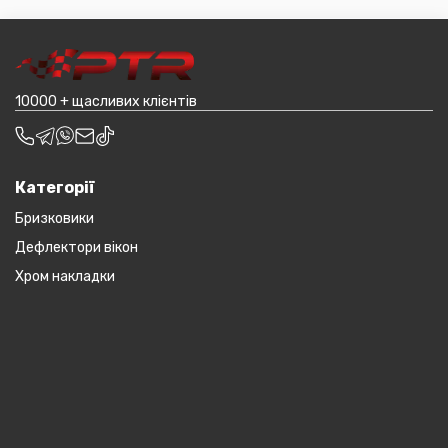
деталі, то до їх вартості може бути додана ціна
товар (пластикові обважування для машин,
транспортування до місцявидачі (уточнювати з
наприклад бампера і спідниці і т.д.).
оператором).
10000 + щасливих клієнтів
Категорії
Бризковики
Дефлектори вікон
Хром накладки