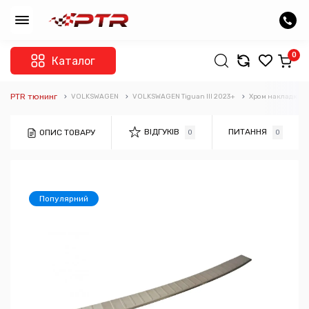
0
Каталог
PTR тюнинг
VOLKSWAGEN
VOLKSWAGEN Tiguan III 2023+
Хром накладки
ВІДГУКІВ
ПИТАННЯ
ОПИС ТОВАРУ
0
0
Популярний