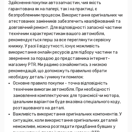
Здійснення покупки автозапчастин, чия якість
гарантована як на папері, так і на практиці, є
безпроблемним процесом. Використання оригінальних чи
атестованих замінників забезпечить кваліфікований та
довговічний ремонт. Для відповідності запасної частини
технічним характеристикам вашого автомобіля,
рекомендується перш за все переглянути сервісну
книжку. У разі її відсутності, існує можливість
використання онлайн ресурсів для підбору частини та
звернення за порадою до представника інтернет-
магазину PTR. Ми радимо ознайомитись з низкою
рекомендацій, що допоможуть правильно обрати
необхідну деталь і уникнути помилок:
Основне правило покупки - точна відповідність
технічним вимогам автомобіля. При необхідності
замовлення комплектуючих для трансмісії чи мотора,
ідеальним варіантом буде вказівка спеціального коду,
розташованого на деталі.
Важливість використання оригінальних компонентів. У
ситуаціях, коли використання оригінальних деталей
неможливе, можна розглядати придбання бувших у