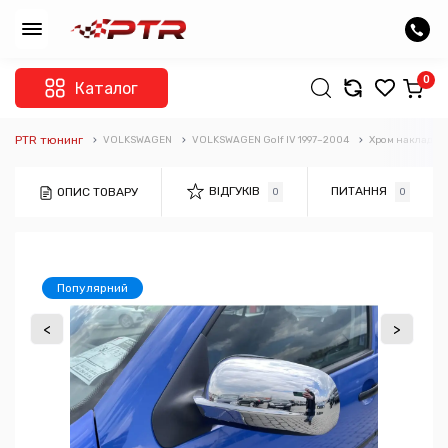
0
Каталог
PTR тюнинг
VOLKSWAGEN
VOLKSWAGEN Golf IV 1997–2004
Хром накладки
ВІДГУКІВ
ПИТАННЯ
ОПИС ТОВАРУ
0
0
Популярний
<
>