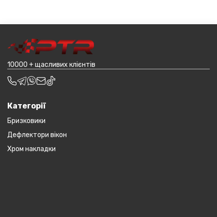
мінімальній сумі замовлення від 3000 грн. Дана
іншому складі. Якщо ви замовляєтевеликогабаритні
пропозиція не поширюється на великогабаритний
деталі, то до їх вартості може бути додана ціна
товар (пластикові обважування для машин,
транспортування до місцявидачі (уточнювати з
наприклад бампера і спідниці і т.д.).
оператором).
10000 + щасливих клієнтів
Категорії
Бризковики
Дефлектори вікон
Хром накладки