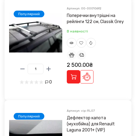
Артикул: 00-00010692
Популярний
Поперечки внутрішні на
рейлінги 122 см, Classik Grey
В наявності
2 500.00₴
0
Артикул: vip-RL07
Популярний
Дефлектор капота
(мухобійка) для Renault
Laguna 2001+ (VIP)