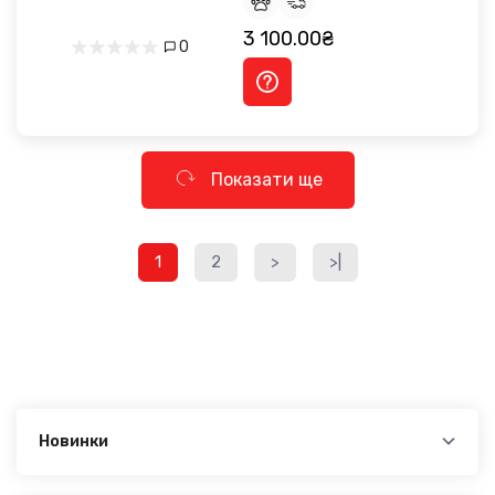
3 100.00₴
0
Показати ще
1
2
>
>|
Новинки
Новинки в категорії RENAULT Laguna II 2000–2007:
Перемичка стандартная на рейлинги Pence Grey