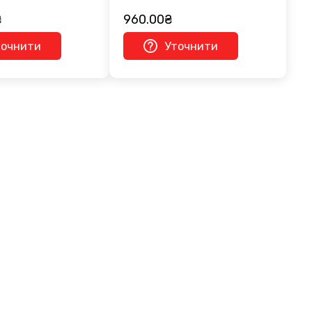
₴
960.00₴
точнити
Уточнити