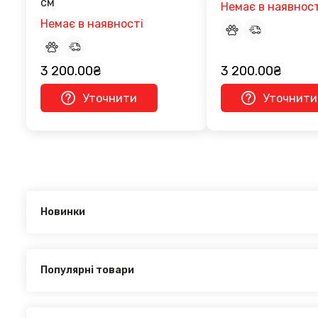
см
Немає в наявност
Немає в наявності
3 200.00₴
3 200.00₴
Уточнити
Уточнити
Новинки
Новинки в категорії RENAULT Symbol 2009–2012:
Перемичка стандартная на рейлинги Pence Grey 128.5 
Дефлектори вікон (вітровики) Renault Symbol / Thalia 
390.00₴
Популярні товари
Перемичка стандартна на рейлінги Venus Grey 128.5 CM
Найпопулярніші товари в категорії RENAULT Symbol 2009–
Перемичка стандартна на рейлінги Venus Grey 128.5 CM
Дефлектори вікон (вітровики) Renault Symbol / Thalia 