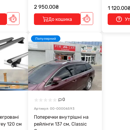
2 950.00₴
1 120.00
До кошика
У
Популярний
0
3
Артикул: 00-00006593
Поперечки внутрішні на
rey 120 см
рейлінги 137 см, Classic