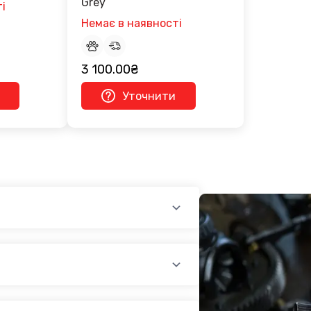
Grey
і
Немає в наявності
3 100.00₴
Уточнити
см - 2 950.00₴
4D 2008-2013 Heko (вставні) - 2
 - 3 650.00₴
2012:
 - 3 650.00₴
4D 2008-2013 Heko (вставні) - 2