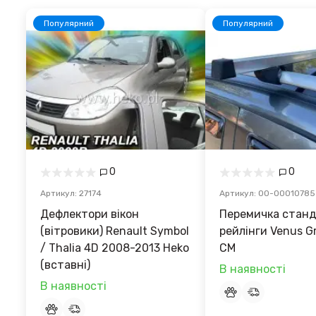
Популярний
Популярний
0
0
Артикул: 27174
Артикул: 00-00010785
Дефлектори вікон
Перемичка станд
(вітровики) Renault Symbol
рейлінги Venus Gr
/ Thalia 4D 2008-2013 Heko
CM
(вставні)
В наявності
В наявності