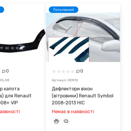
Популярний
0
0
-RL08
Артикул: REN12
р капота
Дефлектори вікон
а) для Renault
(вітровики) Renault Symbol
008+ VIP
2008-2013 HIC
аявності
Немає в наявності