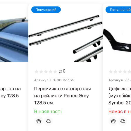
Популярний
Популярний
0
Артикул: 00-00016335
Артикул: vip
артна на
Перемичка стандартная
Дефлекто
ey 128.5
на рейлинги Pence Grey
(мухобійк
128.5 см
Symbol 2
В наявності
Немає в н