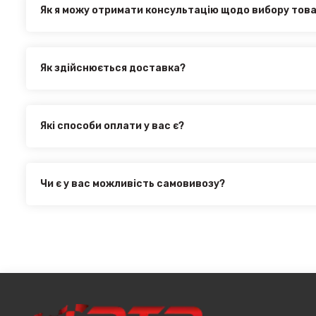
390.00₴
Як я можу отримати консультацію щодо вибору тов
Перемичка стандартная на рейлинги Pence Grey 128.5 
Наші експерти завжди готові допомогти вам у виборі від
з нами за телефоном, електронною поштою або через онл
Як здійснюється доставка?
Ви можете оформити доставку товару в будь-яку точку Ук
здійснюється такими службами, як:
Нова Пошта (термін доставки 1 - 3 дні)
Які способи оплати у вас є?
Укр. Пошта (термін доставки 1 - 3 дні за повною пере
Ми пропонуємо вибрати будь-який зі зручних способів оп
товару
інтернет магазині PTR. Ви можете здійснити оплату на са
Делівері (термін доставки 2 - 5 днів за повною перед
оформити розстрочку або використовувати накладений 
Всі поштові служби надають послугу адресної доставки. 
Чи є у вас можливість самовивозу?
при мінімальній сумі замовлення від 3000 грн. Дана проп
Для жителів міста Чернівці доступна опція самовивозу. 
великогабаритний товар (пластикові обважування для маш
товару в магазині, оскільки він може перебувати на іншом
т.д.).
замовляєтевеликогабаритні деталі, то до їх вартості м
до місцявидачі (уточнювати з оператором).