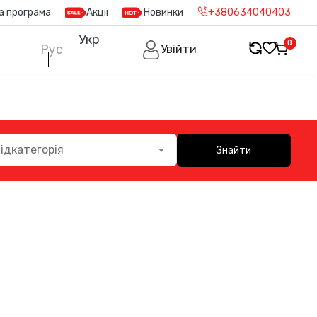
а програма
Акції
Новинки
+380634040403
Укр
0
Рус
Увійти
ідкатегорія
Знайти