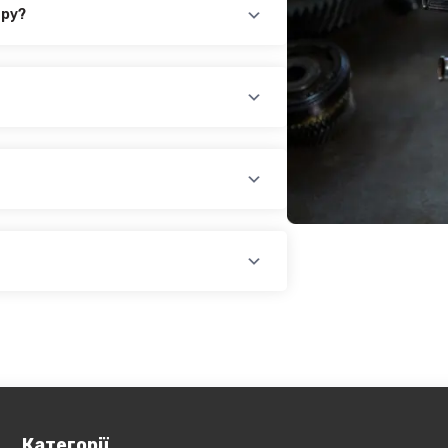
ару?
см - 2 950.00₴
повідного товару. Ви можете зв'язатися
айн-чат на нашому сайті.
раїни (крім АРК, ЛНР, ДНР). Доставка
доплатою) для великогабаритного
лати при купівлі автозапчастин в
йті, замовити товар у кредит,
оплатою)
платіж.
У магазині діє безкоштовна доставка
озиція не поширюється на
Обов'язково уточнюйте наявність
ин, наприклад бампера і спідниці і
у складі. Якщо ви
оже бути додана ціна транспортування
Категорії