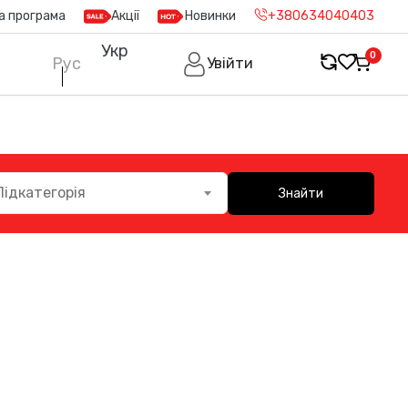
а програма
Акції
Новинки
+380634040403
Укр
0
Рус
Увійти
Підкатегорія
Знайти