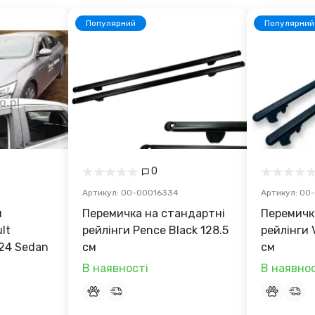
Популярний
Популярний
0
Артикул: 00-00016334
Артикул: 00
н
Перемичка на стандартні
Перемичк
lt
рейлінги Pence Black 128.5
рейлінги 
024 Sedan
cм
см
В наявності
В наявнос