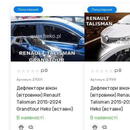
Популярний
Популярний
0
0
Артикул: 27001
Артикул: 27198
Дефлектори вікон
Дефлектори віко
(вітровики) Renault
(вітровики) Renau
Talisman 2015-2024
Talisman 2015-2
Grandtour Heko (вставні)
Heko (вставні)
В наявності
В наявності