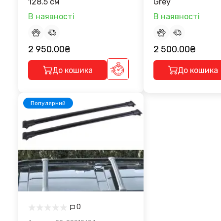
128.5 см
Grey
В наявності
В наявності
2 950.00₴
2 500.00₴
До кошика
До кошика
Популярний
0