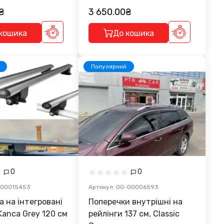
₴
3 650.00₴
кошика
До кошика
Популярний
0
0
-00015453
Артикул: 00-00006593
вані
Поперечки внутрішні на
Kanca Grey 120 см
рейлінги 137 см, Classic