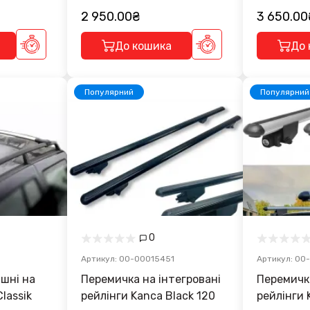
2 950.00₴
3 650.00
До кошика
До 
Популярний
Популярний
0
Артикул: 00-00015451
Артикул: 00
шні на
Перемичка на інтегровані
Перемичка на інтегро
рейлінги Kanca Black 120
рейлінги 