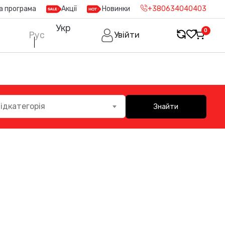
а програма
Акції
Новинки
+380634040403
Укр
0
Рус
Увійти
ідкатегорія
Знайти