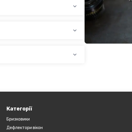
раїни (крім АРК, ЛНР, ДНР). Доставка
доплатою) для великогабаритного
лати при купівлі автозапчастин в
йті, замовити товар у кредит,
оплатою)
платіж.
У магазині діє безкоштовна доставка
озиція не поширюється на
Обов'язково уточнюйте наявність
ин, наприклад бампера і спідниці і
у складі. Якщо ви
оже бути додана ціна транспортування
Категорії
Бризковики
Дефлектори вікон