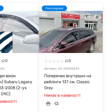
Популярний
0
0
B06
Артикул: 00-00006593
ри вікон
Поперечки внутрішні на
и) Subaru Legacy
рейлінги 137 см, Classic
03-2008 (2-ух
Grey
(HIC)
Немає в наявності
аявності