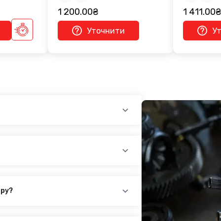
1 200.00₴
1 411.00₴
Уточнити
У
см - 2 950.00₴
 - 3 650.00₴
2009:
 - 3 650.00₴
см - 2 950.00₴
ару?
повідного товару. Ви можете зв'язатися
айн-чат на нашому сайті.