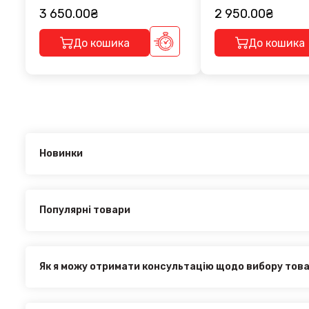
3 650.00₴
2 950.00₴
До кошика
До кошика
Новинки
Новинки в категорії SUBARU Legacy 2003–2009:
Перемичка стандартная на рейлинги Pence Grey 128.5 
Перемичка стандартна на рейлінги Venus Grey 128.5 CM
Популярні товари
Найпопулярніші товари в категорії SUBARU Legacy 2003–
Перемичка стандартна на рейлінги Venus Grey 128.5 CM
Перемичка стандартная на рейлинги Pence Grey 128.5 
Як я можу отримати консультацію щодо вибору тов
Наші експерти завжди готові допомогти вам у виборі від
з нами за телефоном, електронною поштою або через онл