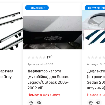
Популярний
Популярний
0
Артикул: vip-SB03
Артикул: SU
дартная
Дефлектор капота
Дефлекто
rey
(мухобійка) для Subaru
(вітровик
Legacy/Outback 2003-
Sedan 20
2009 VIP
штучный) 
Немає в наявності
Немає в н