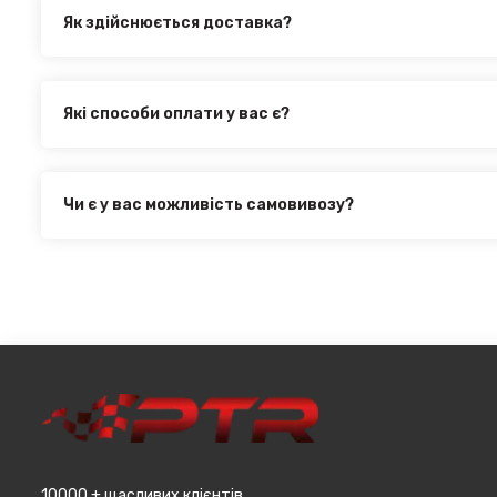
Як здійснюється доставка?
Ви можете оформити доставку товару в будь-яку точку Ук
здійснюється такими службами, як:
Нова Пошта (термін доставки 1 - 3 дні)
Які способи оплати у вас є?
Укр. Пошта (термін доставки 1 - 3 дні за повною пере
Ми пропонуємо вибрати будь-який зі зручних способів оп
товару
інтернет магазині PTR. Ви можете здійснити оплату на са
Делівері (термін доставки 2 - 5 днів за повною перед
оформити розстрочку або використовувати накладений 
Всі поштові служби надають послугу адресної доставки. 
Чи є у вас можливість самовивозу?
при мінімальній сумі замовлення від 3000 грн. Дана проп
Для жителів міста Чернівці доступна опція самовивозу. 
великогабаритний товар (пластикові обважування для маш
товару в магазині, оскільки він може перебувати на іншом
т.д.).
замовляєтевеликогабаритні деталі, то до їх вартості м
до місцявидачі (уточнювати з оператором).
10000 + щасливих клієнтів