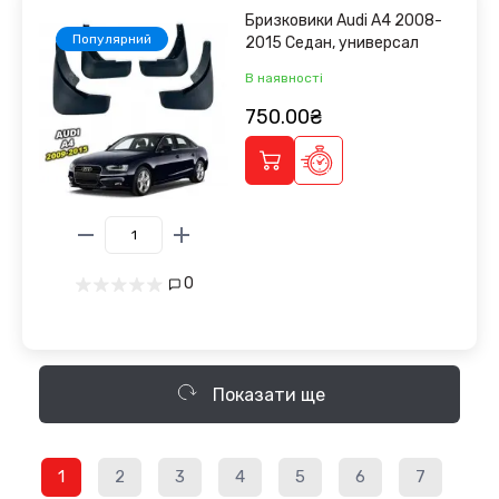
Бризковики Audi A4 2008-
Популярний
2015 Седан, универсал
В наявності
750.00₴
0
Показати ще
1
2
3
4
5
6
7