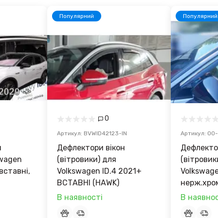
Популярний
Популярний
0
Артикул: BVWID42123-IN
Артикул: 00
н
Дефлектори вікон
Дефлекто
swagen
(вітровики) для
(вітровик
вставні,
Volkswagen ID.4 2021+
Volkswage
ВСТАВНІ (HAWK)
нерж.хро
(HAWK)
В наявності
В наявнос