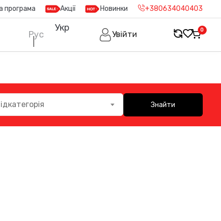
а програма
Акції
Новинки
+380634040403
Укр
0
Рус
Увійти
ідкатегорія
Знайти