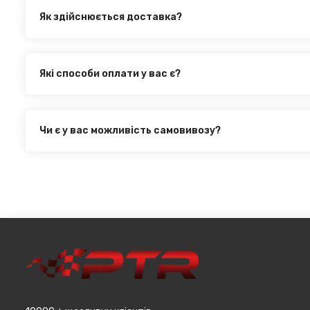
Як здійснюється доставка?
Ви можете оформити доставку товару в будь-яку точку Ук
здійснюється такими службами, як:
Нова Пошта (термін доставки 1 - 3 дні)
Які способи оплати у вас є?
Укр. Пошта (термін доставки 1 - 3 дні за повною пере
Ми пропонуємо вибрати будь-який зі зручних способів оп
товару
інтернет магазині PTR. Ви можете здійснити оплату на са
Делівері (термін доставки 2 - 5 днів за повною перед
оформити розстрочку або використовувати накладений 
Всі поштові служби надають послугу адресної доставки. 
Чи є у вас можливість самовивозу?
при мінімальній сумі замовлення від 3000 грн. Дана проп
Для жителів міста Чернівці доступна опція самовивозу. 
великогабаритний товар (пластикові обважування для маш
товару в магазині, оскільки він може перебувати на іншом
т.д.).
замовляєтевеликогабаритні деталі, то до їх вартості м
до місцявидачі (уточнювати з оператором).