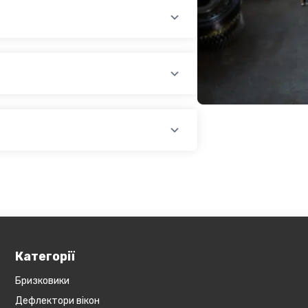
раїни (крім АРК, ЛНР, ДНР). Доставка
доплатою) для великогабаритного
лати при купівлі автозапчастин в
йті, замовити товар у кредит,
оплатою)
платіж.
У магазині діє безкоштовна доставка
озиція не поширюється на
Обов'язково уточнюйте наявність
ин, наприклад бампера і спідниці і
у складі. Якщо ви
оже бути додана ціна транспортування
Категорії
Бризковики
Дефлектори вікон