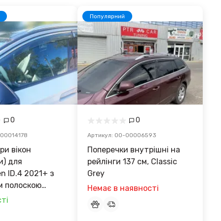
Популярний
0
0
-00014178
Артикул: 00-00006593
ри вікон
Поперечки внутрішні на
и) для
рейлінги 137 см, Classic
n ID.4 2021+ з
Grey
м полоскою
Немає в наявності
ті