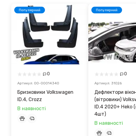
Популярний
Популярний
0
0
Артикул: 00-00014340
Артикул: 31026
Бризковики Volkswagen
Дефлектори віко
ID.4, Crozz
(вітровики) Volk
ID.4 2020+ Heko (
В наявності
4шт)
В наявності